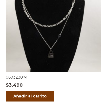
060323074
$
3.490
Añadir al carrito