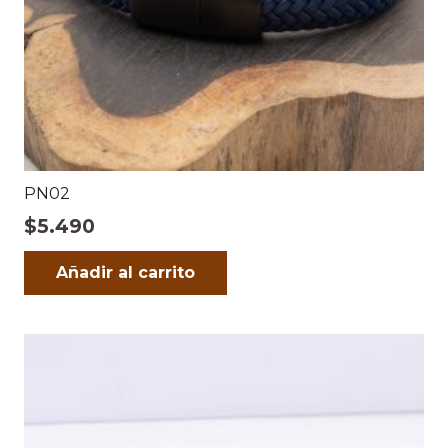
PN02
$
5.490
Añadir al carrito