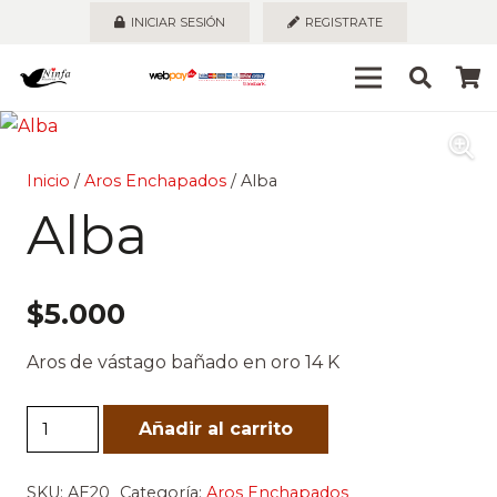
INICIAR SESIÓN
REGISTRATE
Inicio
/
Aros Enchapados
/ Alba
Alba
$
5.000
Aros de vástago bañado en oro 14 K
Alba
Añadir al carrito
cantidad
SKU:
AE20
Categoría:
Aros Enchapados