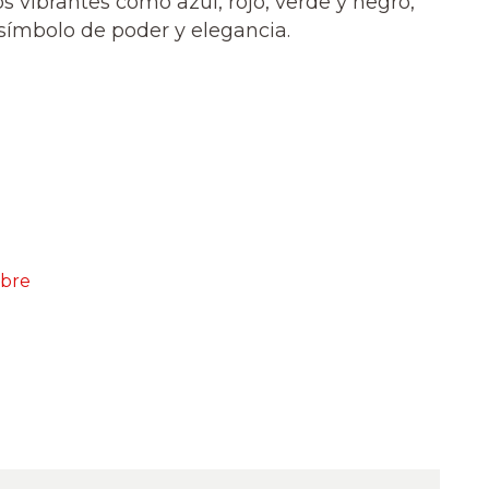
 vibrantes como azul, rojo, verde y negro,
símbolo de poder y elegancia.
mbre