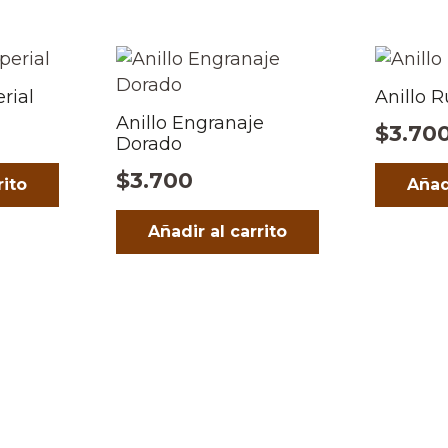
rial
Anillo R
Anillo Engranaje
$
3.70
Dorado
$
3.700
rito
Añad
Añadir al carrito