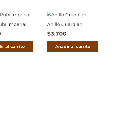
ubí Imperial
Anillo Guardian
0
$
3.700
ir al carrito
Añadir al carrito