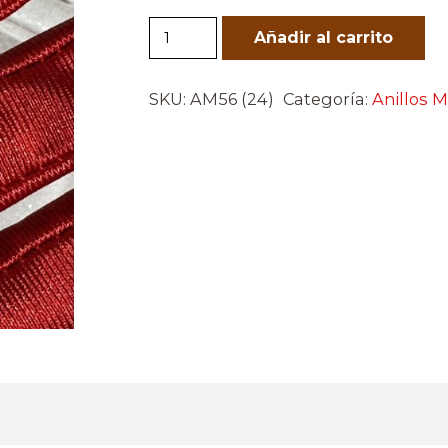
Anillo
Añadir al carrito
Ramillete
blanco
SKU:
AM56 (24)
Categoría:
Anillos M
cantidad