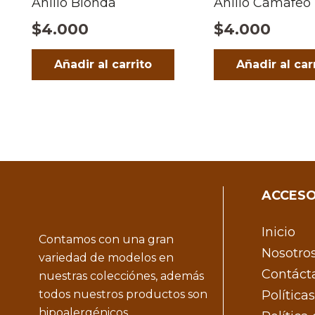
Anillo Blonda
Anillo Camafeo
$
4.000
$
4.000
Añadir al carrito
Añadir al car
ACCESO
Inicio
Contamos con una gran
Nosotro
variedad de modelos en
Contáct
nuestras colecciónes, además
todos nuestros productos son
Política
hipoalergénicos.