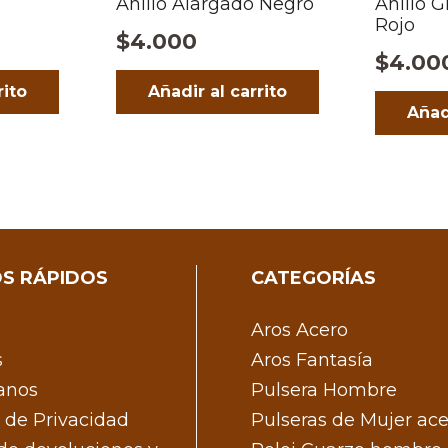
Anillo Alargado Negro
Anillo 
Rojo
$
4.000
$
4.00
rito
Añadir al carrito
Añad
S RÁPIDOS
CATEGORÍAS
Aros Acero
s
Aros Fantasía
anos
Pulsera Hombre
s de Privacidad
Pulseras de Mujer ac