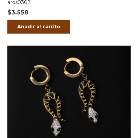
aros0302
$
3.558
Añadir al carrito