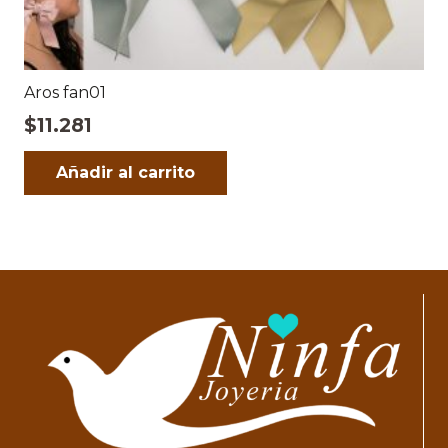
Aros fan01
$
11.281
Añadir al carrito