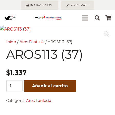
INICIAR SESIÓN
REGISTRATE
Inicio
/
Aros Fantasía
/ AROS113 (37)
AROS113 (37)
$
1.337
AROS113
Añadir al carrito
(37)
cantidad
Categoría:
Aros Fantasía