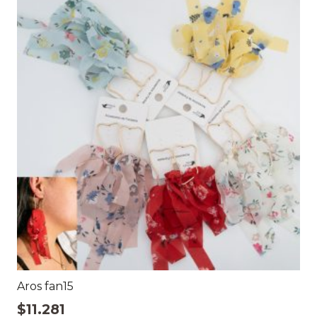
Aros fan15
$
11.281