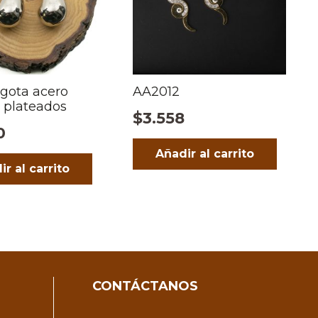
 gota acero
AA2012
 plateados
$
3.558
0
Añadir al carrito
ir al carrito
CONTÁCTANOS