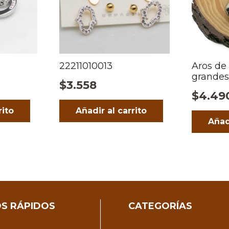
22211010013
Aros de
grandes
$
3.558
$
4.49
rito
Añadir al carrito
Añad
S RÁPIDOS
CATEGORÍAS