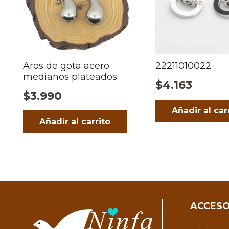
Aros de gota acero
22211010022
medianos plateados
$
4.163
$
3.990
Añadir al car
Añadir al carrito
ACCESO