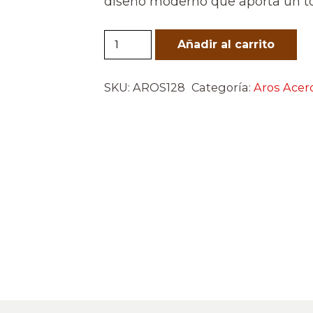
diseño moderno que aporta un to
Caracol
Añadir al carrito
de
Mar
SKU:
AROS128
Categoría:
Aros Acer
cantidad