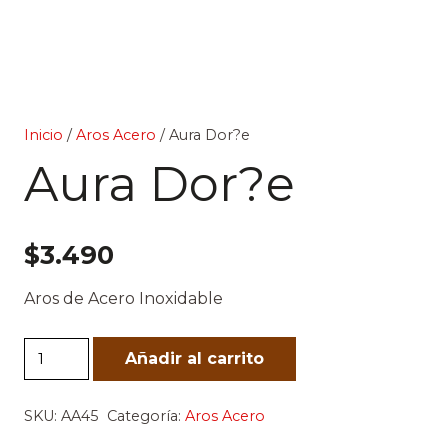
Inicio
/
Aros Acero
/ Aura Dor?e
Aura Dor?e
$
3.490
Aros de Acero Inoxidable
Aura
Añadir al carrito
Dor?
e
SKU:
AA45
Categoría:
Aros Acero
cantidad