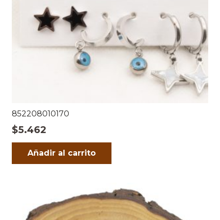
852208010170
$
5.462
Añadir al carrito