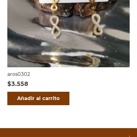
aros0302
$
3.558
Añadir al carrito