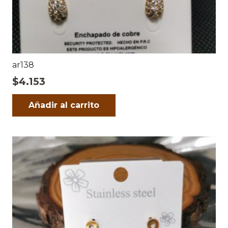
ar138
$
4.153
Añadir al carrito