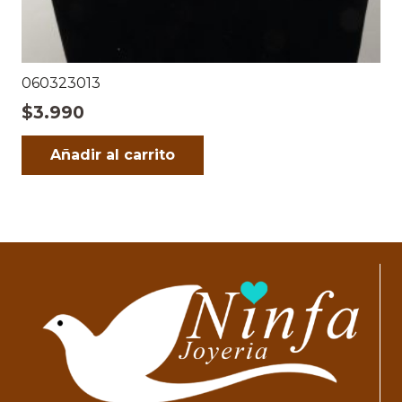
060323013
$
3.990
Añadir al carrito