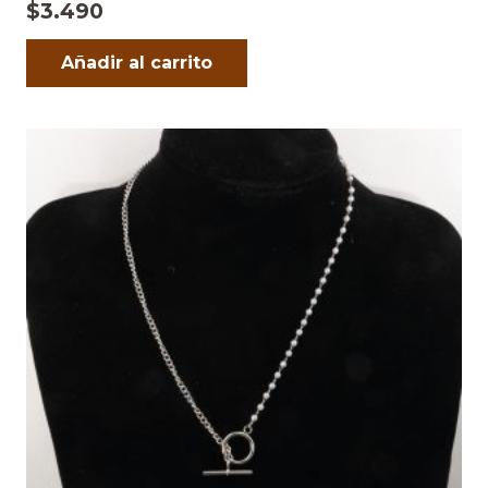
$
3.490
Añadir al carrito