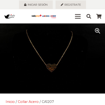
INICIAR SESIÓN
REGISTRATE
Inicio
/
Collar Acero
/ CA1207