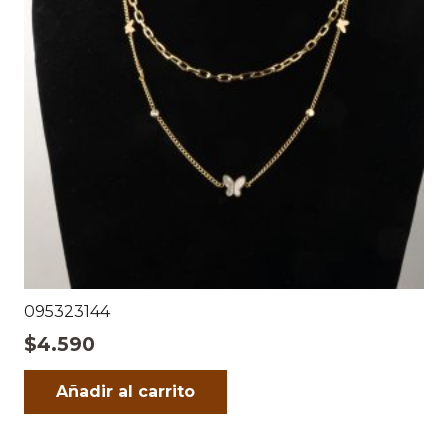
095323144
$
4.590
Añadir al carrito