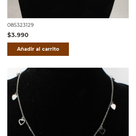
085323129
$
3.990
Añadir al carrito