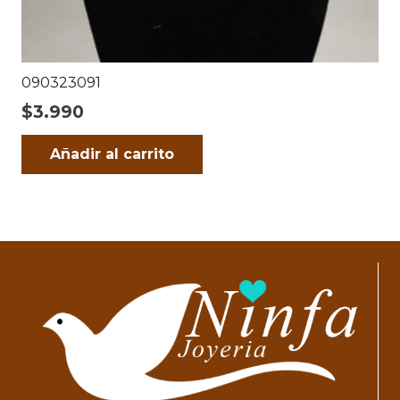
090323091
$
3.990
Añadir al carrito