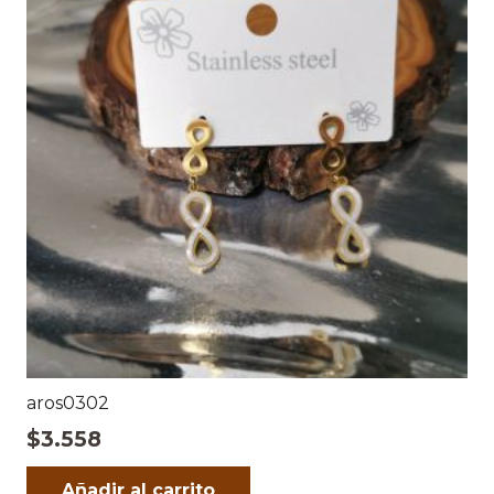
aros0302
$
3.558
Añadir al carrito