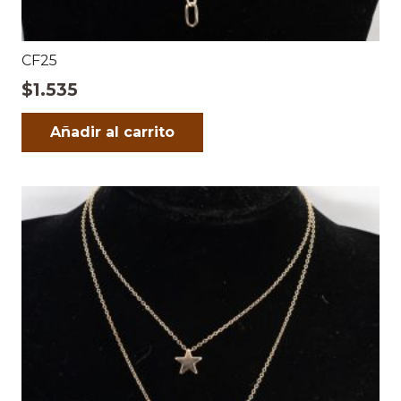
CF25
$
1.535
Añadir al carrito