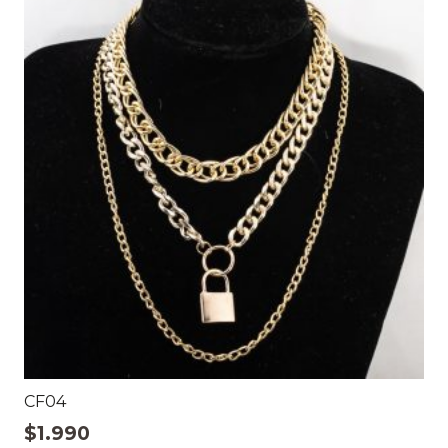
CF04
$
1.990