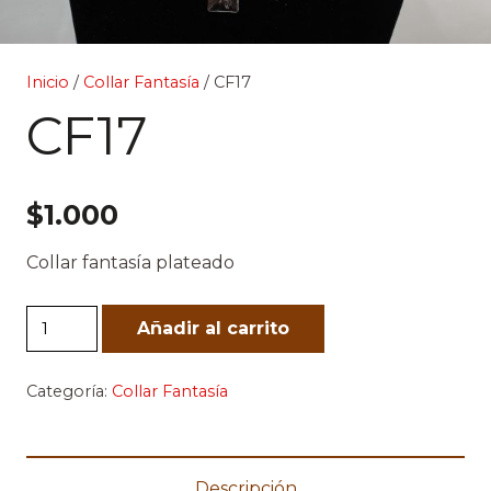
Inicio
/
Collar Fantasía
/ CF17
CF17
$
1.000
Collar fantasía plateado
CF17
Añadir al carrito
cantidad
Categoría:
Collar Fantasía
Descripción