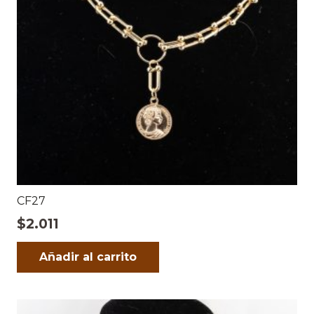
CF27
$
2.011
Añadir al carrito