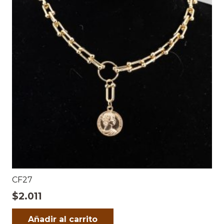
CF27
$
2.011
Añadir al carrito