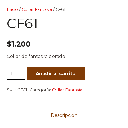
Inicio
/
Collar Fantasía
/ CF61
CF61
$
1.200
Collar de fantas?a dorado
CF61
Añadir al carrito
cantidad
SKU:
CF61
Categoría:
Collar Fantasía
Descripción