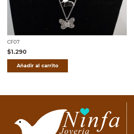
CF07
$
1.290
Añadir al carrito