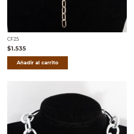
CF25
$
1.535
Añadir al carrito