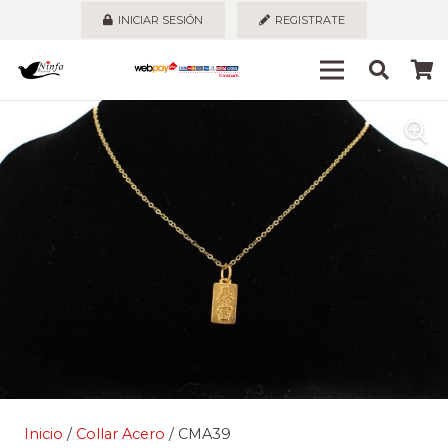
INICIAR SESIÓN
REGISTRATE
Inicio
/
Collar Acero
/ CMA39