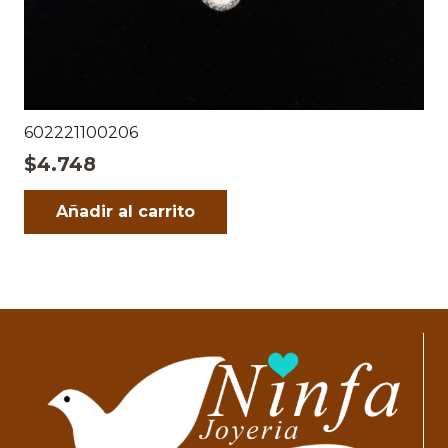
602221100206
$
4.748
Añadir al carrito