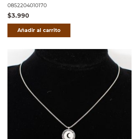
0852204010170
$
3.990
Añadir al carrito