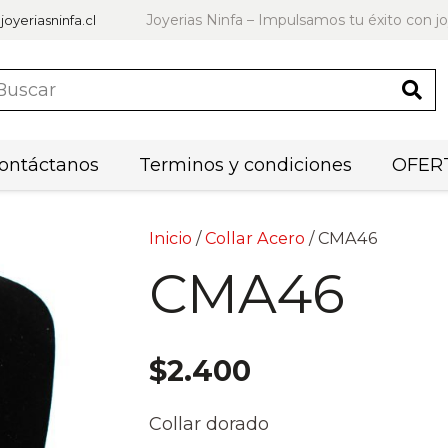
Joyerias Ninfa – Impulsamos tu éxito con jo
joyeriasninfa.cl
ontáctanos
Terminos y condiciones
OFERT
Inicio
/
Collar Acero
/ CMA46
CMA46
$
2.400
Collar dorado