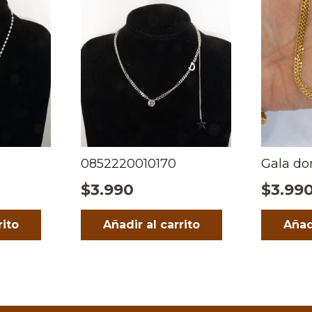
0852220010170
Gala do
$
3.990
$
3.99
rito
Añadir al carrito
Añad