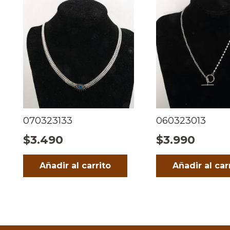
070323133
060323013
$
3.490
$
3.990
Añadir al carrito
Añadir al car