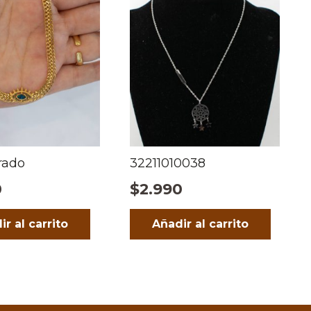
rado
32211010038
0
$
2.990
ir al carrito
Añadir al carrito