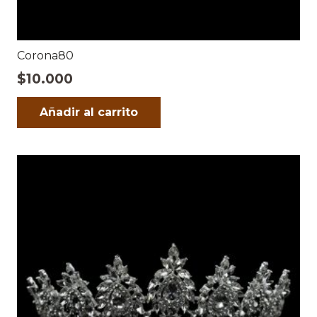
Corona80
$
10.000
Añadir al carrito