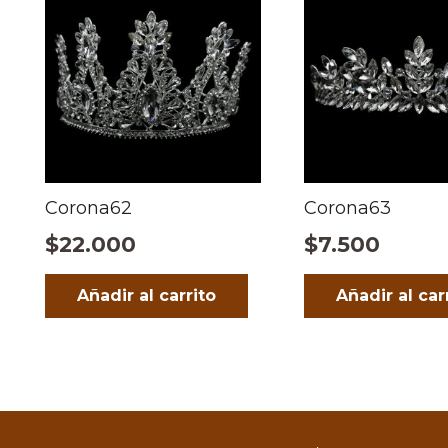
Corona62
Corona63
$
22.000
$
7.500
Añadir al carrito
Añadir al car