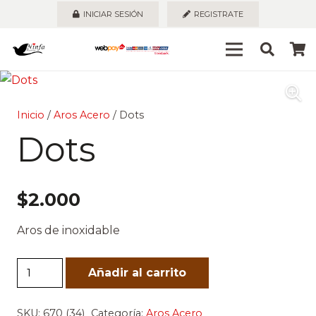
INICIAR SESIÓN
REGISTRATE
Inicio
/
Aros Acero
/ Dots
Dots
$
2.000
Aros de inoxidable
Dots
Añadir al carrito
cantidad
SKU:
670 (34)
Categoría:
Aros Acero