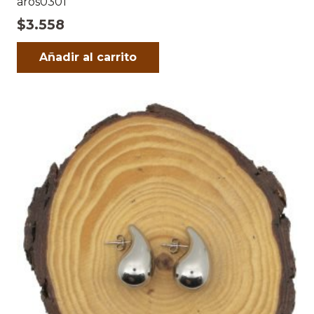
aros0301
$
3.558
Añadir al carrito