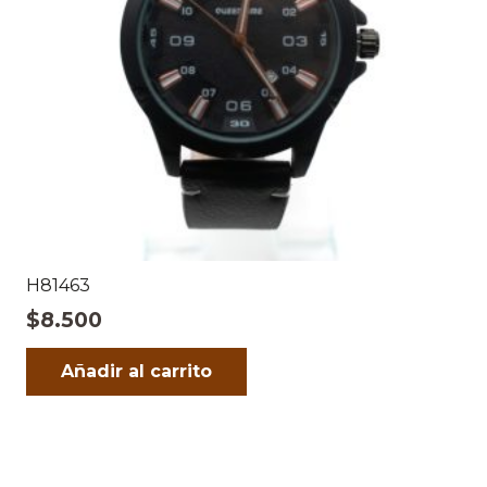
H81463
$
8.500
Añadir al carrito