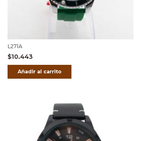
L271A
$
10.443
Añadir al carrito