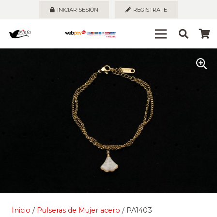
INICIAR SESIÓN
REGISTRATE
Inicio
/
Pulseras de Mujer acero
/ PA1403