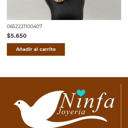
0652221100407
$
5.650
Añadir al carrito