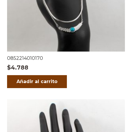
0852214010170
$
4.788
Añadir al carrito