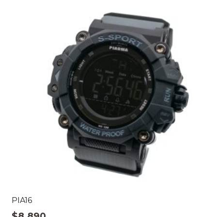
PIA16
$
8.890