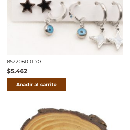
852208010170
$
5.462
Añadir al carrito