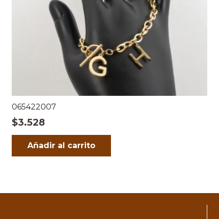
065422007
$
3.528
Añadir al carrito