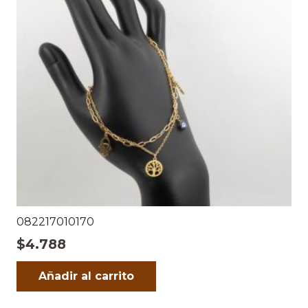
082217010170
$
4.788
Añadir al carrito