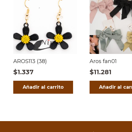
AROS113 (38)
Aros fan01
$
1.337
$
11.281
Añadir al carrito
Añadir al car