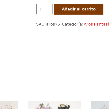
Purple
Añadir al carrito
Rose
cantidad
SKU:
aros75
Categoría:
Aros Fantas