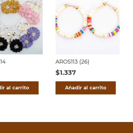
n14
AROS113 (26)
1
$
1.337
ir al carrito
Añadir al carrito