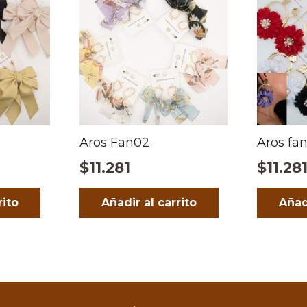
Aros Fan02
Aros fa
$
11.281
$
11.28
rito
Añadir al carrito
Añad