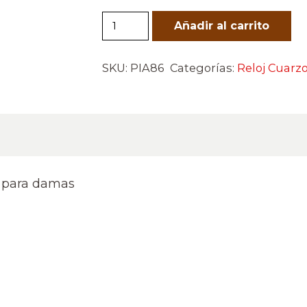
Reloj
Añadir al carrito
Deportivo
Mujer
SKU:
PIA86
Categorías:
Reloj Cuarz
cantidad
s para damas