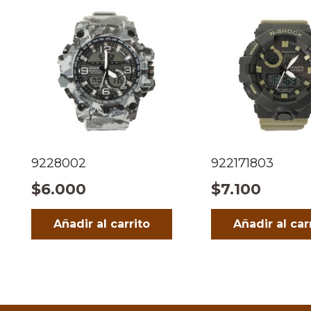
9228002
922171803
$
6.000
$
7.100
Añadir al carrito
Añadir al car