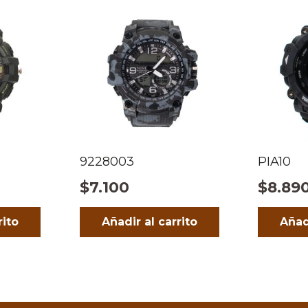
9228003
PIA10
$
7.100
$
8.89
rito
Añadir al carrito
Añad