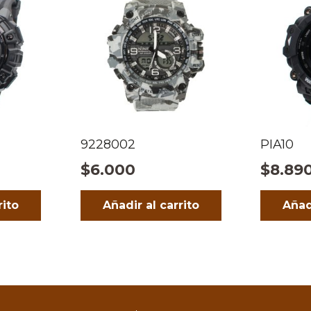
9228002
PIA10
$
6.000
$
8.89
rito
Añadir al carrito
Añad