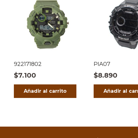
922171802
PIA07
$
7.100
$
8.890
Añadir al carrito
Añadir al car