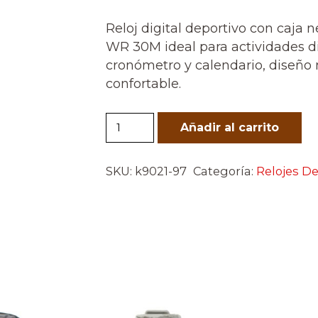
Reloj digital deportivo con caja n
WR 30M ideal para actividades di
cronómetro y calendario, diseño
confortable.
Reloj
Añadir al carrito
Digital
Deportivo
SKU:
k9021-97
Categoría:
Relojes D
Negro
Dorado
cantidad