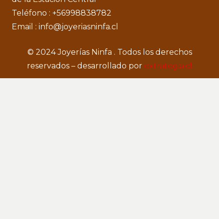
Teléfono : +56998838782
Email : info@joyeriasninfa.cl
© 2024 Joyerías Ninfa . Todos los derechos
reservados – desarrollado por
extrategia.cl