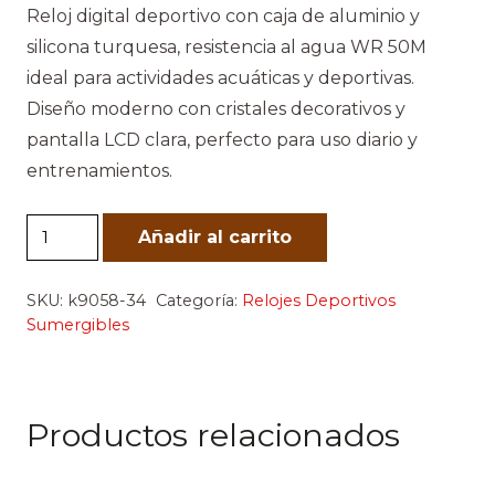
Reloj digital deportivo con caja de aluminio y
silicona turquesa, resistencia al agua WR 50M
ideal para actividades acuáticas y deportivas.
Diseño moderno con cristales decorativos y
pantalla LCD clara, perfecto para uso diario y
entrenamientos.
Reloj
Añadir al carrito
Digital
Deportivo
SKU:
k9058-34
Categoría:
Relojes Deportivos
Turquesa
Sumergibles
IPX
cantidad
Productos relacionados