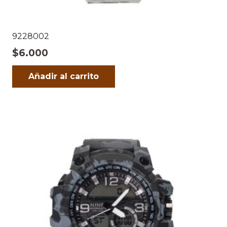
9228002
$
6.000
Añadir al carrito