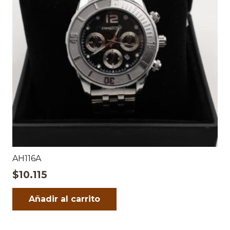
AH116A
$
10.115
Añadir al carrito