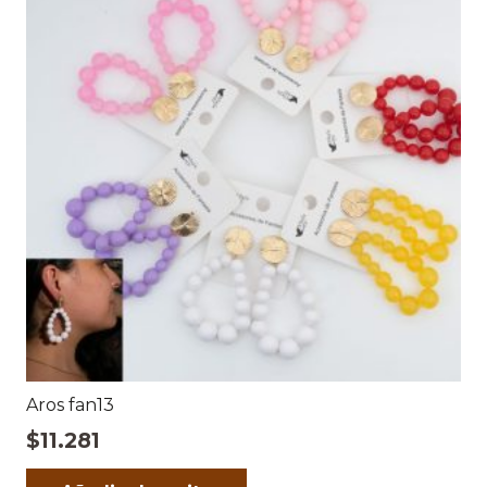
Aros fan13
$
11.281