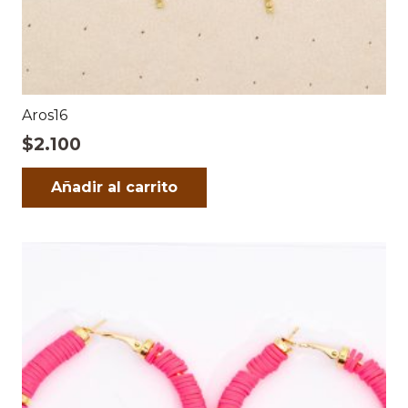
Aros16
$
2.100
Añadir al carrito