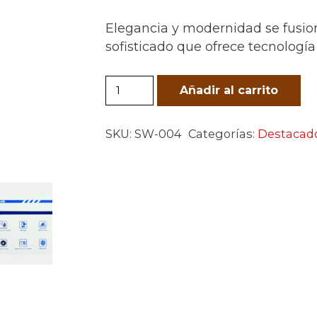
Elegancia y modernidad se fusio
sofisticado que ofrece tecnologí
Smart
Añadir al carrito
Watch
Wisme
SKU:
SW-004
Categorías:
Destacad
(black)
cantidad