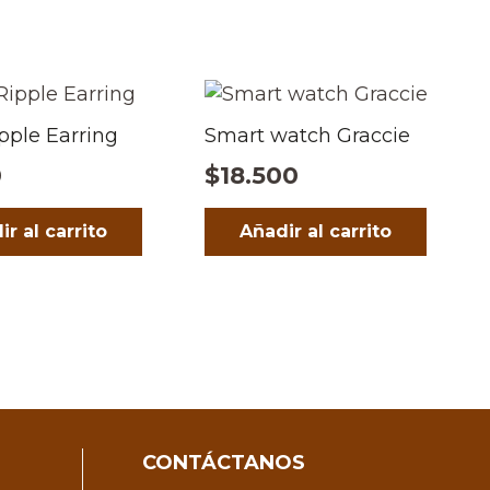
pple Earring
Smart watch Graccie
0
$
18.500
ir al carrito
Añadir al carrito
CONTÁCTANOS