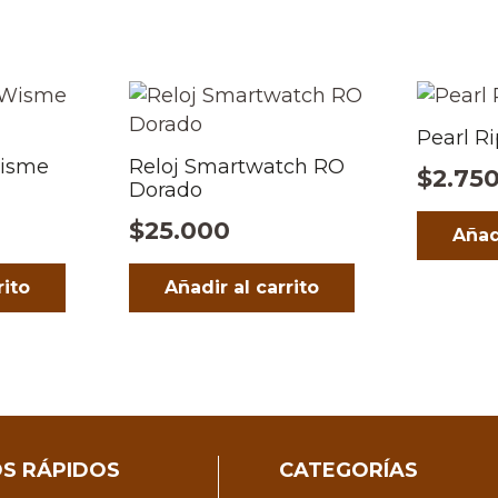
Pearl Ri
Wisme
Reloj Smartwatch RO
$
2.75
Dorado
$
25.000
Añad
rito
Añadir al carrito
S RÁPIDOS
CATEGORÍAS