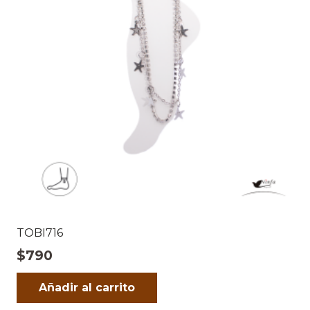
TOBI716
$
790
Añadir al carrito