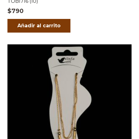
TOBI716 (10)
$
790
Añadir al carrito