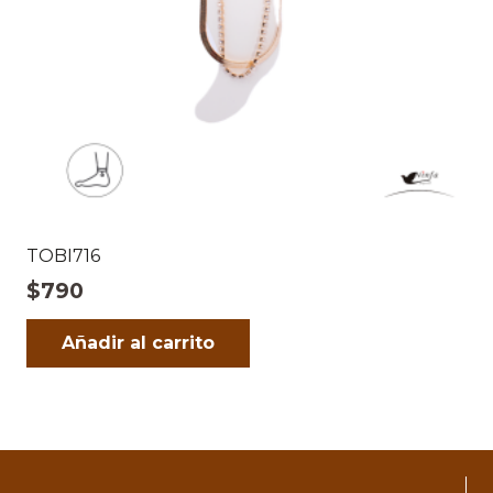
TOBI716
$
790
Añadir al carrito