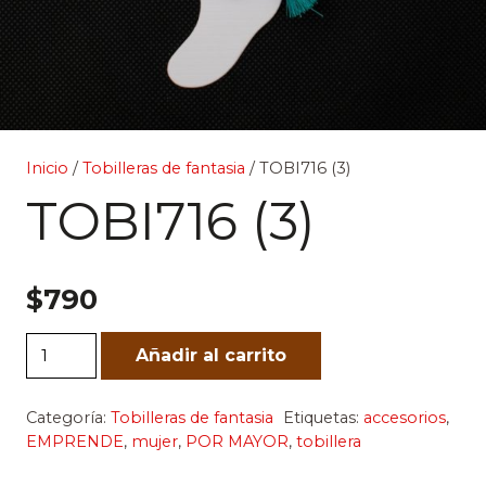
Inicio
/
Tobilleras de fantasia
/ TOBI716 (3)
TOBI716 (3)
$
790
TOBI716
Añadir al carrito
(3)
cantidad
Categoría:
Tobilleras de fantasia
Etiquetas:
accesorios
,
EMPRENDE
,
mujer
,
POR MAYOR
,
tobillera