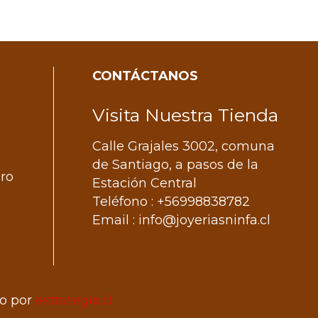
CONTÁCTANOS
Visita Nuestra Tienda
Calle Grajales 3002, comuna
de Santiago, a pasos de la
ero
Estación Central
Teléfono : +56998838782
Email : info@joyeriasninfa.cl
do por
extrategia.cl