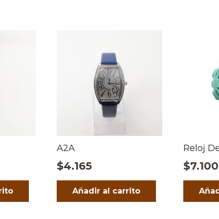
A2A
Reloj D
$
4.165
$
7.100
rito
Añadir al carrito
Añad