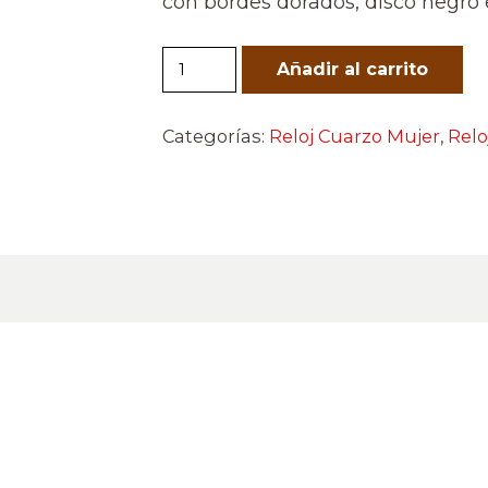
con bordes dorados, disco negro 
Winstar
Añadir al carrito
Elegant
Black
Categorías:
Reloj Cuarzo Mujer
,
Relo
cantidad