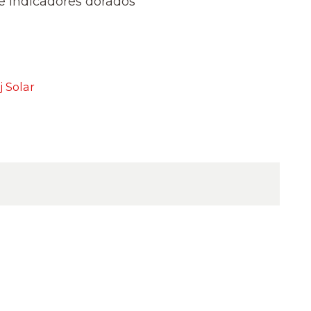
e indicadores dorados
j Solar