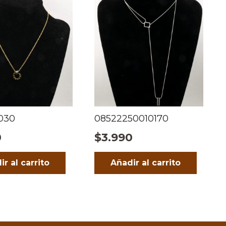
030
08522250010170
0
$
3.990
ir al carrito
Añadir al carrito