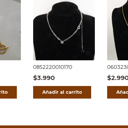
0852220010170
060323
$
3.990
$
2.99
rito
Añadir al carrito
Añad