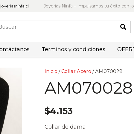
Joyerias Ninfa – Impulsamos tu éxito con jo
joyeriasninfa.cl
ontáctanos
Terminos y condiciones
OFERT
Inicio
/
Collar Acero
/ AM070028
AM070028
$
4.153
Collar de dama