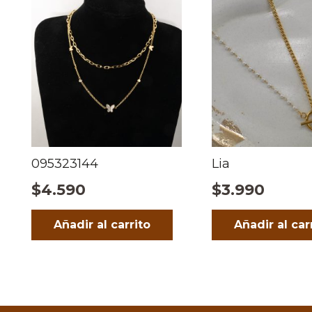
095323144
Lia
$
4.590
$
3.990
Añadir al carrito
Añadir al car