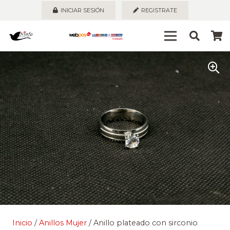
INICIAR SESIÓN
REGISTRATE
Inicio
/
Anillos Mujer
/ Anillo plateado con sirconio