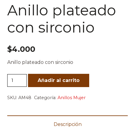
Anillo plateado
con sirconio
$
4.000
Anillo plateado con sirconio
Anillo
Añadir al carrito
plateado
con
SKU:
AM48
Categoría:
Anillos Mujer
sirconio
cantidad
Descripción