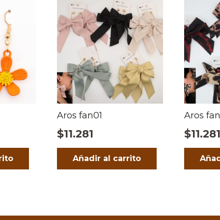
Aros fan01
Aros fan
$
11.281
$
11.28
rito
Añadir al carrito
Añad