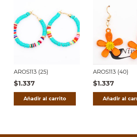
AROS113 (25)
AROS113 (40)
$
1.337
$
1.337
Añadir al carrito
Añadir al car