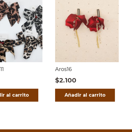
11
Aros16
1
$
2.100
ir al carrito
Añadir al carrito