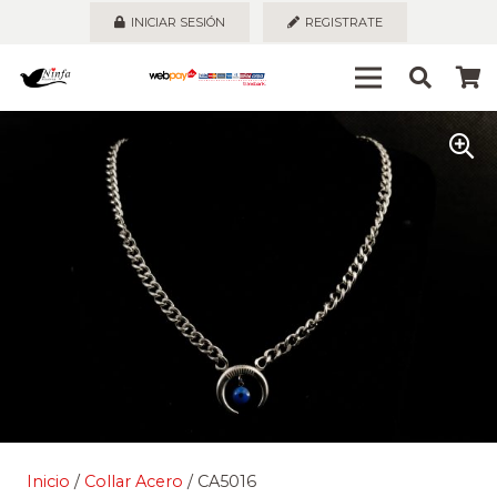
INICIAR SESIÓN
REGISTRATE
Inicio
/
Collar Acero
/ CA5016