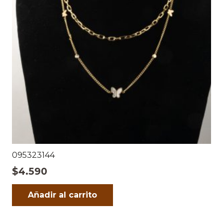
095323144
$
4.590
Añadir al carrito