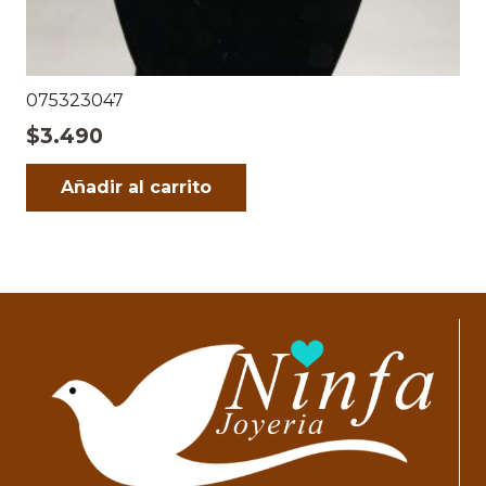
075323047
$
3.490
Añadir al carrito