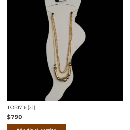
TOBI716 (21)
$
790