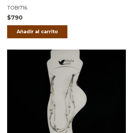
TOBI716
$
790
Añadir al carrito